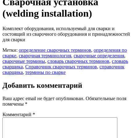
Сварочная установка
(welding installation)
Комплект оборудования, используемый для сварки и
состоящий из сварочного оборудования и принадлежностей
для сварки
Метки:
определение сварочных терминов
,
определения по
сварке
,
сварочная терминология
,
сварочные определения
,
сварочные термины
,
словарь сварочных терминов
,
словарь
сварщика
,
Справочник сварочных терминов
,
справочник
сварщика
,
термины по сварке
Добавить комментарий
Ваш адрес email не будет опубликован.
Обязательные поля
помечены
*
Комментарий
*