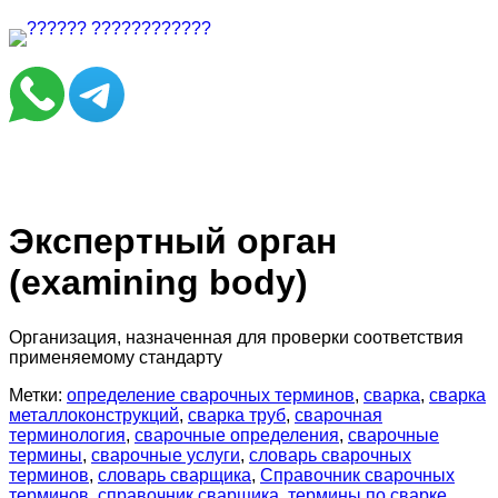
Экспертный орган
(examining body)
Организация, назначенная для проверки соответствия
применяемому стандарту
Метки:
определение сварочных терминов
,
сварка
,
сварка
металлоконструкций
,
сварка труб
,
сварочная
терминология
,
сварочные определения
,
сварочные
термины
,
сварочные услуги
,
словарь сварочных
терминов
,
словарь сварщика
,
Справочник сварочных
терминов
,
справочник сварщика
,
термины по сварке
,